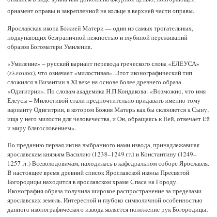
орнамент оправы и закрепленной на кольце в верхней части оправы.
Ярославская икона Божией Матери — один из самых трогательных,
подкупающих безграничной нежностью и глубиной переживаний
образов Богоматери Умиления.
«Умиление» – русский вариант перевода греческого слова «ЕЛЕУСА»
(ελεουσα), что означает «милостивая». Этот иконографический тип
сложился в Византии в XI веке на основе более древнего образа
«Одигитрии». По словам академика Н.П.Кондакова: «Возможно, что имя
Елеусы – Милостивой стали предпочтительно придавать именно тому
варианту Одигитрии, в котором Божия Матерь как бы склоняется к Сыну,
ища у него милости для человечества, и Он, обращаясь к Ней, отвечает Ей
и миру благословением».
По преданию первая икона выбранного нами извода, принадлежавшая
ярославским князьям Василию (1238–1249 гг.) и Константину (1249–
1257 гг.) Всеволодовичам, находилась в кафедральном соборе Ярославля.
В настоящее время древний список Ярославской иконы Пресвятой
Богородицы находится в ярославском храме Спаса на Городу.
Иконография образа получила широкое распространение за пределами
ярославских земель. Интересной и глубоко символичной особенностью
данного иконографического извода является положение рук Богородицы,