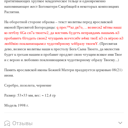
притягивающих хрупкое младенческое тельце и одновременно
напоминающее жест Богоматери Скорбящей в некоторых композициях
Распятия.
На оборотной стороне образка – текст молитвы перед ярославской
иконой Пресвятой Богородицы:
q прес™az дв7о, ... вознеси2 мlтвы нaшz
ко пrт0лу бGа сн7а твоегw2, да млcтивъ бyдетъ непрaвдамъ нaшымъ и3
пробaвитъ бlгодaть свою2 чтyщымъ всечтcн0е и4мz твоE и3 съ вёрою и3
. (Пресвятая
люб0вію покланsющымсz чудотв0рному w4бразу твоемY
дево, вознеси молитвы наши к престолу Бога Сына Твоего, да милостив
будет к грехам нашим и пробавит продлит свою чтущим всякое имя Твое
и с верою и любовию поклоняющимся чудотворному образу Твоему...)
Память ярославской иконы Божией Матери празднуется церковью 08(21)
июня.
Серебро, позолота, чернение
Размер: 53×33 мм, вес: ~ 12,4 гр
Модель 1998 г.
Отзывы