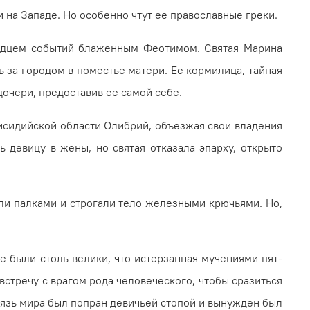
и на Западе. Но особенно чтут ее православные греки.
видцем событий блажен­ным Феотимом. Святая Марина
ь за городом в поместье матери. Ее кормилица, тайная
дочери, предоставив ее самой себе.
 Писидийской области Олибрий, объезжая свои владения
 девицу в жены, но святая отказала эпарху, открыто
или палками и строгали тело железными крючьями. Но,
е были столь велики, что истерзанная мучениями пят­
встречу с врагом рода человеческого, чтобы сразиться
нязь мира был попран девичьей стопой и вынужден был