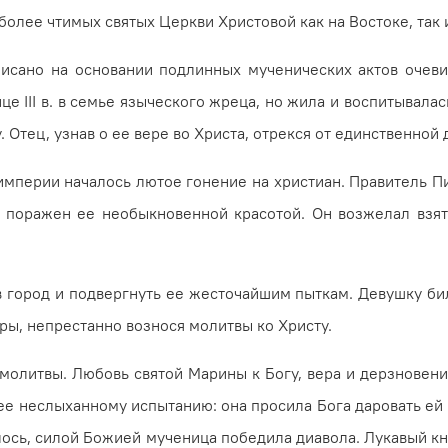
лее чти­мых святых Церкви Христовой как на Вос­токе, так 
аписано на основании подлинных мученических актов оче
е III в. в семье языческого жреца, но жила и воспитывалас
 Отец, узнав о ее вере во Христа, отрекся от единственной 
в империи началось лю­тое гонение на христиан. Правитель
 поражен ее необыкновенной красотой. Он возжелал взять
в город и подвергнуть ее жесточайшим пыткам. Девушку б
веры, непрестанно вознося молитвы ко Христу.
 молитвы. Любовь святой Марины к Богу, вера и дерзновени
 ее неслыханному испытанию: она просила Бога даровать ей 
илось, силой Божией мученица победила диавола. Лукавый к