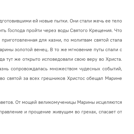
дготовившими ей новые пытки. Они стали жечь ее тело
сить Господа пройти через воды Святого Крещения. Что
 приготовленная для казни, по молитвам святой стала
Марины золотой венец. В то же мгновение путы спали с
ода тут же открыто исповедовали свою веру во Христа.
казнь сопровождалась множеством чудес­ных событий,
ство святой за всех грешников Христос обещал Марине
и наветов. От мощей великомученицы Мари­ны исцеляются
справление и прощение живущим во грехах, спасает от