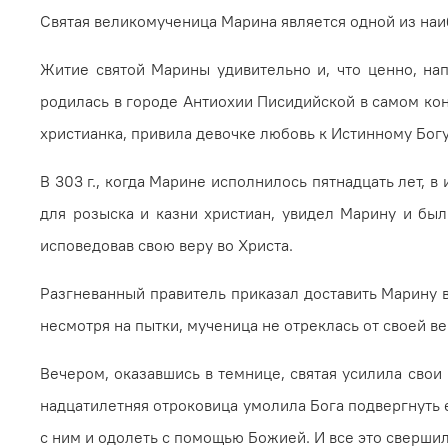
Святая великомученица Марина является одной из наибо
Житие святой Марины уди­вительно и, что ценно, н
родилась в городе Антиохии Писидийской в самом конц
христианка, привила девочке любовь к Истинному Богу.
В 303 г., когда Марине исполнилось пятнадцать лет, 
для розыска и казни христиан, увидел Марину и был
исповедовав свою веру во Христа.
Разгневанный правитель при­казал доставить Марину 
несмотря на пыт­ки, мученица не отреклась от сво­ей 
Вечером, оказавшись в темнице, святая усилила свои
надцатилетняя отроковица умо­ли­ла Бога подвергнуть
с ним и одолеть с по­мощью Божией. И все это сверш