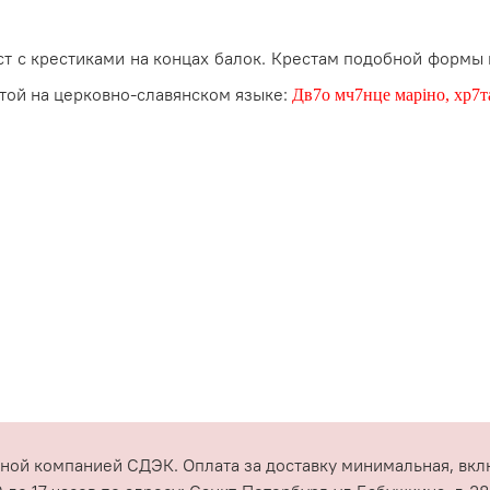
 с крестиками на концах ба­лок. Крестам подобной формы 
ятой на церковно-славянском языке:
Дв7о мч7нце маріно, хр7та
ной компанией СДЭК. Оплата за доставку минимальная, вклю