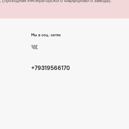
38, (проходная Императорского Фарфорового завода).
Мы в соц. сетях
+79319566170