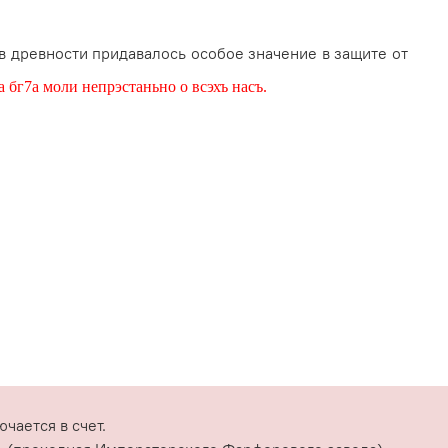
в древности придавалось особое значение в защите от
 бг7а моли непрэстаньно о всэхъ насъ.
чается в счет.