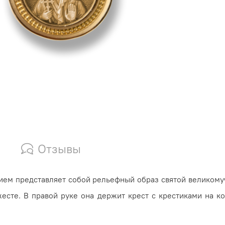
Отзывы
ем представляет со­б­ой рельефный образ святой вели­­ко
есте. В пра­вой руке она держит крест с крес­тиками на 