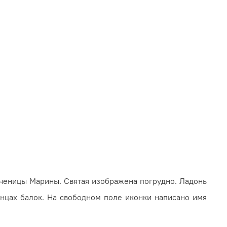
мученицы Марины. Святая изо­бражена погрудно. Ладонь
концах балок. На сво­бодном поле иконки написано имя