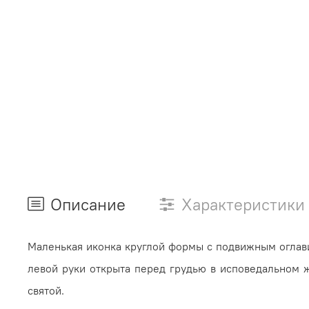
Описание
Характеристики
Маленькая иконка круглой формы с подвижным ог­ла­ви
ле­вой руки открыта перед грудью в исповедаль­ном ж
святой.