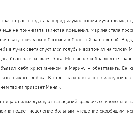
.
ная от ран, предстала перед изумленными мучителями, по
она еще не принимала Таинства Крещения, Марина стала про
и святую связали и бросили в большой чан с водой. Вода,
ба в лучах света спустился голубь и возложил на голову 
оды, благо­даря и славя Бога. Многие из собравшегося нар
объявил себя христианином, а Марину – обезглавить. Ее 
 ангельского войска. В ответ на молитвенное заступниче
енем твоим призовет Меня».
щитница от злых духов, от нападений вра­жьих, от клеветы 
ри­на подает исцеление боль­ным, утешение скорбящим, и