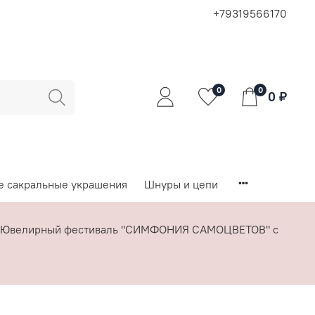
+79319566170
0
0
0 ₽
е сакральные украшения
Шнуры и цепи
я - Ювелирный фестиваль "СИМФОНИЯ САМОЦВЕТОВ" с