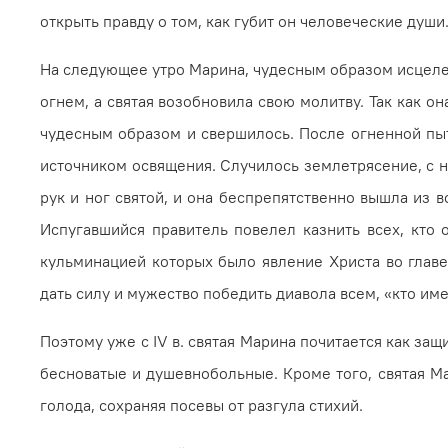
открыть правду о том, как губит он человеческие души
На следующее утро Марина, чудесным образом исцелен
ог­нем, а святая возобновила свою молитву. Так как 
чудесным образом и свершилось. После огненной пытк
источником освящения. Случилось землетрясение, с не
рук и ног святой, и она беспрепятственно вышла из в
Испугавшийся правитель повелел казнить всех, кто 
кульминацией кото­рых было явление Христа во главе
дать силу и мужество победить диавола всем, «кто им
Поэтому уже с IV в. святая Мари­на почитается как за
бесноватые и душевнобольные. Кроме того, святая Ма
голода, сохраняя посевы от разгула стихий.