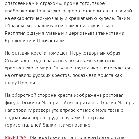
благовением и страхом». Кроме того, такое
изображение Голгофского креста становится аллюзией
на евхаристическую чашу и крещальную купель. Таким
образом, устанавливается символическая связь
Распятия с двумя главными церковными таинствами:
Крещением и Причастием.
На оглавии креста помещен Нерукотворный образ
Спасителя – одна из самых почитаемых святынь
христианского мира. Он чаще других икон встречается
на оглавиях русских крестов, показывая Христа как
главу Церкви.
На оборотной стороне креста изображена ростовая
фигура Божией Матери – Агиосоритиссы. Божия Матерь
наполовину развернута вправо от нас с молитвенно
поднятыми перед грудью руками. По краям
горизонтальной балки наименование
(Матерь Божия). Над головой Богородицы
М&Р
F
&V