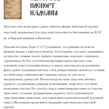
Наш перстень возрождает давно забытую форму небольшой группы
перстней, называемых key-ring (перстень-ключ) и бытовавших во II–IV
вв. в Римской империи и Византии.
Римский историк Тацит (†117) упоминает, что римляне носили на
мизинце кольцо с ключом и печатью. Естественно, что ключ, оказавшись
на перстне, помимо своего прямого назначения, невольно становился
украшением. Ко II в. эстетическая функция ключа-перстня стала
основной, и выступающая вперед от щитка перстня деталь различных
форм, ранее служившая ключом, стала декоративным элементом, оставив
за собой лишь символическое значение ключа, но уже не от
материальных ценностей. Почти всегда на таких перстнях имелись
надписи с различными добрыми пожеланиями, чаще всего это были
пожелания счастья. По сути key-ring и символизировал ключ от счастья.
Христиане, оставляя традиционные надписи, часто дополняли их
христианскими символами, тем самым внося дополнительный духовный
смысл. Мы решили продолжить традицию христианских перстней-
ключей.