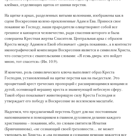
клеймах, отделяющих щиток от шинки перстня.
На щитке в арках, разделенных витыми колоннами, изображены как в
сцене Воскресения колено-преклоненные Адам и Ева. Принося свое
покаяние ко Господу, наши прародители олицетворяют собой все
грешное и кающееся человечество, ради спасения которого и была
совершена Крестная жертва Спасителя. Центральная арка с образом
Креста между Адамом и Евой обозначает «дверь покаяния», а в контексте
иконографической композиции Воскресения является и символом Христа,
что согласуется с евангельскими словами: «Я есмь дверь: кто войдет
мною, тот спасется» (Ин. 10.9).
И конечно, роль символического ключа выполняет образ Креста
Господня, установленный на щитке перстня как на пьедестале. Это
процветший крест греческих пропорций с расширяющимися концами и
дугой, осеняющей вершину креста и знаменующей небесную сферу.
Такой образ показывает животворящую силу Креста Господня и
утверждает его победу и Воскресение во вселенском масштабе.
Надеемся, что предлагаемый перстень будет для нас постоянным
напоминанием и помощником в главном духовном делании каждого
христианина – покаянии, ибо, по словам святителя Игнатия
(Брянчининова), «не сознающий своей греховности… не может
уверовать во Христа» и «на познании и сознании немощи зиждется все