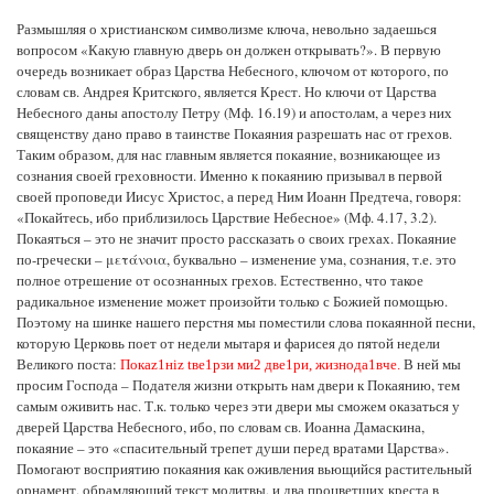
Размышляя о христианском символизме ключа, невольно задаешься
вопросом «Какую главную дверь он должен открывать?». В первую
очередь возникает образ Царства Небесного, ключом от которого, по
словам св. Андрея Критского, является Крест. Но ключи от Царства
Небесного даны апостолу Петру (Мф. 16.19) и апостолам, а через них
священству дано право в таинстве Покаяния разрешать нас от грехов.
Таким образом, для нас главным является покаяние, возникающее из
сознания своей греховности. Именно к покаянию призывал в первой
своей проповеди Иисус Христос, а перед Ним Иоанн Предтеча, говоря:
«Покайтесь, ибо приблизилось Царствие Небесное» (Мф. 4.17, 3.2).
Покаяться – это не значит просто рассказать о своих грехах. Покаяние
по-гречески – μετάνοια, буквально – изменение ума, сознания, т.е. это
полное отрешение от осознанных грехов. Естественно, что такое
радикальное изменение может произойти только с Божией помощью.
Поэтому на шинке нашего перстня мы поместили слова покаянной песни,
которую Церковь поет от недели мытаря и фарисея до пятой недели
Великого поста:
В ней мы
Пока
z
1н
і
z t
ве1рзи ми2 две1ри, жизнода1вче.
просим Господа – Подателя жизни открыть нам двери к Покаянию, тем
самым оживить нас. Т.к. только через эти двери мы сможем оказаться у
дверей Царства Небесного, ибо, по словам св. Иоанна Дамаскина,
покаяние – это «спасительный трепет души перед вратами Царства».
Помогают восприятию покаяния как оживления вьющийся растительный
орнамент, обрамляющий текст молитвы, и два процветших креста в