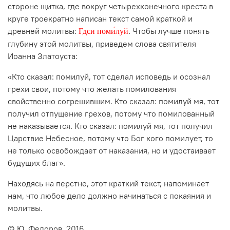
стороне щитка, где вокруг четырехконечного креста в
круге троекратно написан текст самой краткой и
древней молитвы:
. Чтобы лучше понять
Гдcи поми́луй
глубину этой молитвы, приведем слова святителя
Иоанна Златоуста:
«Кто сказал: помилуй, тот сделал исповедь и осознал
грехи свои, потому что желать помилования
свойственно согрешившим. Кто сказал: помилуй мя, тот
получил отпущение грехов, потому что помилованный
не наказывается. Кто сказал: помилуй мя, тот получил
Царствие Небесное, потому что Бог кого помилует, то
не только освобождает от наказания, но и удостаивает
будущих благ».
Находясь на перстне, этот краткий текст, напоминает
нам, что любое дело должно начинаться с покаяния и
молитвы.
© Ю. Федоров, 2016